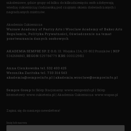
szkoleniowe, gdzie grupy od kilku do kilkudziesięciu osób zdobywają
wiedzę cukierniczą i lodziarską pod czujnym okiem doświadczonych i
nagradzanych mistrzów.
Akademia Cukiernicza
Warsaw Academy of Pastry Arts i
Wroclaw Academy of Baker Arts
Regulamin,
Polityka Prywatnośc
i,
Oświadczenie na temat
przetwarzania danych osobowych
AKADEMIA SEMPRE SP. Z O.O.
Ul. Wiejska 13A, 05-802 Pruszków |
NIP
5342684843,
REGON
529784779
KRS
: 0001129811
Anna Cienkowska tel. 532 403 425
Weronika Zaritska tel. 733 314 543
akademia@sempreinfo.pl | akademia.wroclaw@sempreinfo.pl
Sempre Group
to Sklep Stacjonarny:
www.sempreinfo.pl
| Sklep
Internetowy:
www.cukieteria.pl
| Akademia Cukiernicza:
www.wapas.pl
Zapisz się do naszego newslettera!
Imię lub nazwa