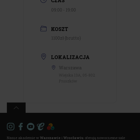
CZAS
09:00 - 19:00
KOSZT
1100zł (brutto)
LOKALIZACJA
Warszawa
Wiejska 13A, 05-802
Pruszków
Nasze akademie w
Warszawie
i
Wrocławiu
oferują nowoczesne sale