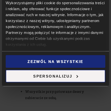
surowce, kawę i lunch, dyplom
Wykorzystujemy pliki cookie do spersonalizowania treści
i reklam, aby oferować funkcje społecznościowe i
potwierdzający
udział w szkoleniu,
analizować ruch w naszej witrynie. Informacje o tym, jak
rabat na zakupy w sklepie Sempre
i
korzystasz z naszej witryny, udostępniamy partnerom
fotorelacje z szkolenia.
społecznościowym, reklamowym i analitycznym.
00
Zapraszamy na godzinę 9
, szkolenie
Partnerzy mogą połączyć te informacje z innymi danymi
00
zakończy się około godziny 19
,
otrzymanymi od Ciebie lub uzyskanymi podczas
korzystania z ich usług.
jednak prosimy zarezerwować sobie
trochę więcej czasu na wspólne zdjęcie
z dyplomami oraz oczywiście –
ZEZWÓL NA WSZYSTKIE
degustacje. Do tej godziny czynny jest
także sklep w którym zaopatrzysz się
w akcesoria, sprzęt oraz surowce do
SPERSONALIZUJ
prowadzenia Twojej działalności.
Wszystkie przygotowane desery
zabieracie ze sobą.