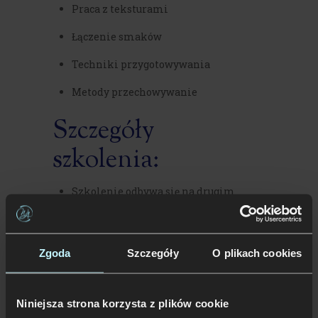
Praca z teksturami
Łączenie smaków
Techniki przygotowywania
Metody przechowywanie
Szczegóły
szkolenia:
Szkolenie odbywa się na drugim
piętrze budynku
Sempre
(
zobacz jak
dojechać
) – Pruszków, Wiejska 13A, w
wyposażonej w potrzebny sprzęt i
Zgoda
Szczegóły
O plikach cookies
wszystkie materiały, przestronnej,
sali.
Niniejsza strona korzysta z plików cookie
Zapewniamy
parking
,
wszelkie