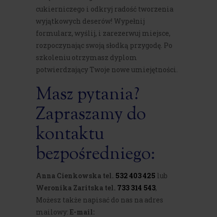
cukierniczego i odkryj radość tworzenia
wyjątkowych deserów! Wypełnij
formularz, wyślij, i zarezerwuj miejsce,
rozpoczynając swoją słodką przygodę. Po
szkoleniu otrzymasz dyplom
potwierdzający Twoje nowe umiejętności.
Masz pytania?
Zapraszamy do
kontaktu
bezpośredniego:
Anna Cienkowska tel.
532 403 425
lub
Weronika Zaritska tel.
733 314 543
,
Możesz także napisać do nas na adres
mailowy:
E-mail: