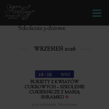
Szkolenia 3-dniowe
WRZESIEŃ 2026
14 - 16
WRZ
BUKIETY Z KWIATÓW
CUKROWYCH – SZKOLENIE
CUKIERNICZE Z MARIĄ
SHRAMKO
poniedziałek
,
Warszawa