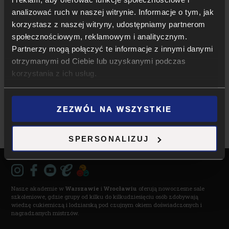
analizować ruch w naszej witrynie. Informacje o tym, jak
korzystasz z naszej witryny, udostępniamy partnerom
społecznościowym, reklamowym i analitycznym.
12 - 15
PAŹ
Partnerzy mogą połączyć te informacje z innymi danymi
otrzymanymi od Ciebie lub uzyskanymi podczas
WIELKI CZEKOLADOWY KURS
Z IGOREM ZARITSKIM
korzystania z ich usług.
poniedziałek
,
Warszawa
ZEZWÓL NA WSZYSTKIE
ZAPISZ SIĘ →
SPERSONALIZUJ
Nasze akademie w
Warszawie
i
Wrocławiu
oferują nowoczesne sale
szkoleniowe, gdzie grupy od kilku do kilkudziesięciu osób zdobywają
wiedzę cukierniczą i lodziarską pod czujnym okiem doświadczonych i
nagradzanych mistrzów.