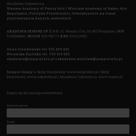
Akademia Cukiernicza
Warsaw Academy of Pastry Arts i
Wroclaw Academy of Baker Arts
Regulamin,
Polityka Prywatnośc
i,
Oświadczenie na temat
przetwarzania danych osobowych
AKADEMIA SEMPRE SP. Z O.O.
Ul. Wiejska 13A, 05-802 Pruszków |
NIP
5342684843,
REGON
529784779
KRS
: 0001129811
Anna Cienkowska tel. 532 403 425
Weronika Zaritska tel. 733 314 543
akademia@sempreinfo.pl | akademia.wroclaw@sempreinfo.pl
Sempre Group
to Sklep Stacjonarny:
www.sempreinfo.pl
| Sklep
Internetowy:
www.cukieteria.pl
| Akademia Cukiernicza:
www.wapas.pl
Zapisz się do naszego newslettera!
Imię lub nazwa
Email