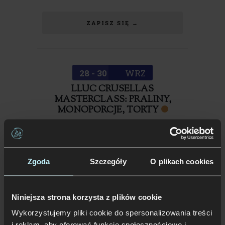
ZAPISZ SIĘ →
28 - 30
WRZ
LLUC CRUSELLAS
MASTERCLASS: PRALINY,
MONOPORCJE, TORTY
poniedziałek
,
Warszawa
ZAPISZ SIĘ →
Zgoda
Szczegóły
O plikach cookies
Niniejsza strona korzysta z plików cookie
Wykorzystujemy pliki cookie do spersonalizowania treści
PAŹDZIERNIK 2026
i reklam, aby oferować funkcje społecznościowe i