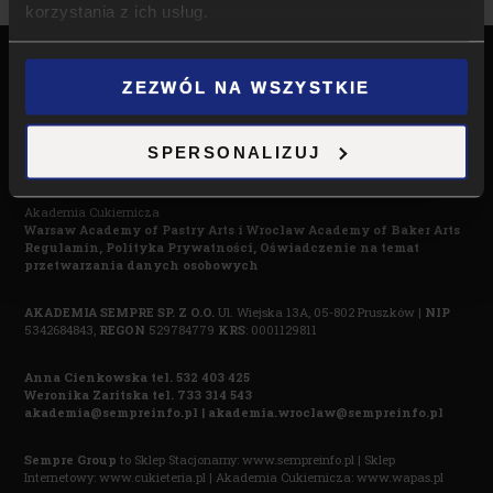
korzystania z ich usług.
ZEZWÓL NA WSZYSTKIE
Nasze akademie w
Warszawie
i
Wrocławiu
oferują nowoczesne sale
szkoleniowe, gdzie grupy od kilku do kilkudziesięciu osób zdobywają
wiedzę cukierniczą i lodziarską pod czujnym okiem doświadczonych i
SPERSONALIZUJ
nagradzanych mistrzów.
Akademia Cukiernicza
Warsaw Academy of Pastry Arts i
Wroclaw Academy of Baker Arts
Regulamin,
Polityka Prywatnośc
i,
Oświadczenie na temat
przetwarzania danych osobowych
AKADEMIA SEMPRE SP. Z O.O.
Ul. Wiejska 13A, 05-802 Pruszków |
NIP
5342684843,
REGON
529784779
KRS
: 0001129811
Anna Cienkowska tel. 532 403 425
Weronika Zaritska tel. 733 314 543
akademia@sempreinfo.pl | akademia.wroclaw@sempreinfo.pl
Sempre Group
to Sklep Stacjonarny:
www.sempreinfo.pl
| Sklep
Internetowy:
www.cukieteria.pl
| Akademia Cukiernicza:
www.wapas.pl