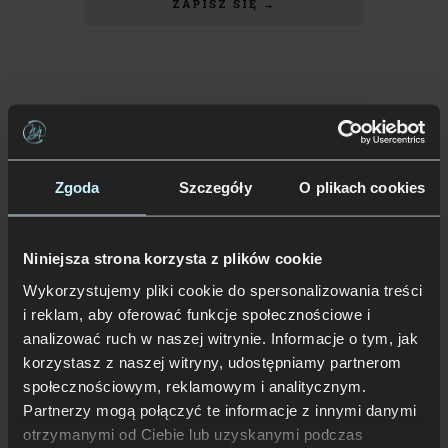
ZAPISZ SIĘ →
LISTOPAD 2026
Zgoda
Szczegóły
O plikach cookies
02 - 05
LIS
Niniejsza strona korzysta z plików cookie
ZOSTAŃ CUKIERNIKIEM –
KOMPLEKSOWY KURS OD
Wykorzystujemy pliki cookie do spersonalizowania treści
PODSTAW Z IGOREM
i reklam, aby oferować funkcje społecznościowe i
ZARITSKIM
analizować ruch w naszej witrynie. Informacje o tym, jak
poniedziałek
,
Warszawa
korzystasz z naszej witryny, udostępniamy partnerom
społecznościowym, reklamowym i analitycznym.
Partnerzy mogą połączyć te informacje z innymi danymi
ZAPISZ SIĘ →
otrzymanymi od Ciebie lub uzyskanymi podczas